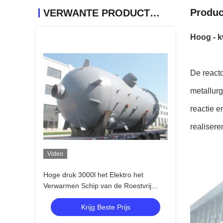
Produc
VERWANTE PRODUCTEN
Hoog - k
De reacto
metallurg
reactie e
realisere
Video
Hoge druk 3000l het Elektro het
Verwarmen Schip van de Roestvrij
staalreactie
Krijg Beste Prijs