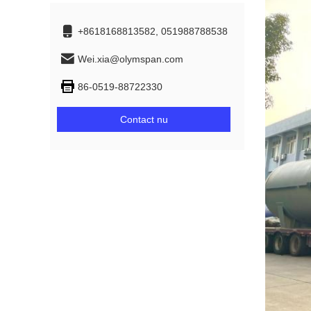
+8618168813582, 051988788538
Wei.xia@olymspan.com
86-0519-88722330
Contact nu