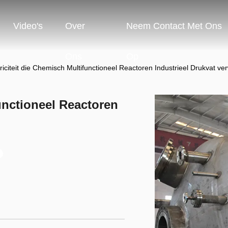
Video's
Over
Neem Contact Met Ons
Ons
Op
triciteit die Chemisch Multifunctioneel Reactoren Industrieel Drukvat v
functioneel Reactoren