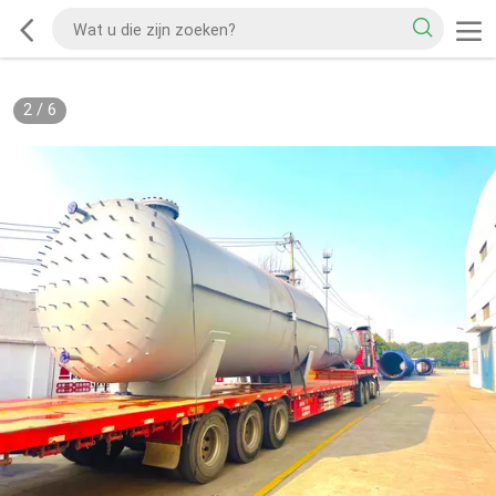
2
/
6