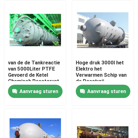
van de de Tankreactie
Hoge druk 3000l het
van 5000Liter PTFE
Elektro het
Gevoerd de Ketel
Verwarmen Schip van
Chemisch Reactorvat
de Roestvrij
staalreactie
Aanvraag sturen
Aanvraag sturen
Thuis
Producten
Video's