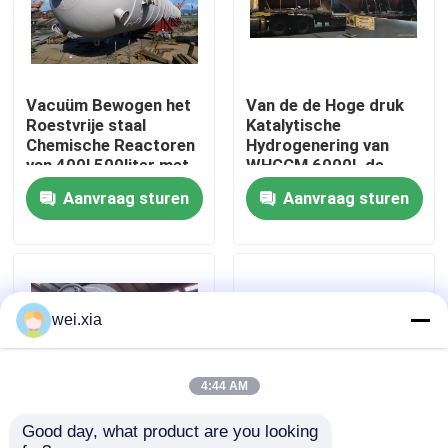
Over ons
Vacuüm Bewogen het
Van de de Hoge druk
Fabriekstocht
Roestvrije staal
Katalytische
Chemische Reactoren
Hydrogenering van
van 400l 500liter met
WHGCM 6000L de
Kwaliteitscontrole
Verwarmer
Reactor Grote
Aanvraag sturen
Aanvraag sturen
Capaciteit
Neem contact met ons op
Nieuws
wei.xia
Gevallen
4:44 AM
Good day, what product are you looking 
AAC-Autoclaaf