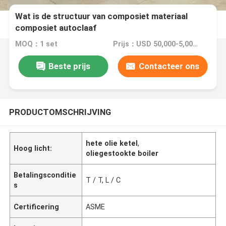
Wat is de structuur van composiet materiaal
composiet autoclaaf
MOQ：1 set
Prijs：USD 50,000-5,000,000
Beste prijs
Contacteer ons
PRODUCTOMSCHRIJVING
hete olie ketel
,
Hoog licht:
oliegestookte boiler
Betalingsconditie
T / T, L / C
s
Certificering
ASME