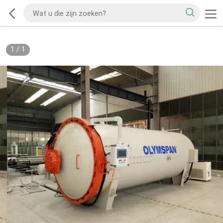
1
/
1