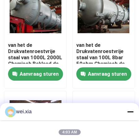
Over ons
Fabriekstocht
van het de
van het de
Drukvatenroestvrije
Drukvatenroestvrije
Kwaliteitscontrole
staal van 1000L 2000L
staal van 100L 8bar
Chemisch Bekleed de
50cbm Chemisch de
Reactieschip
Reactieschip
Aanvraag sturen
Aanvraag sturen
Neem contact met ons op
Nieuws
wei.xia
Gevallen
4:03 AM
AAC-Autoclaaf