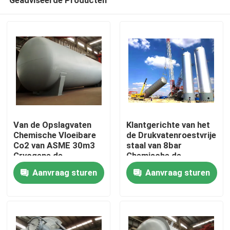
Van de Opslagvaten
Klantgerichte van het
Chemische Vloeibare
de Drukvatenroestvrije
Co2 van ASME 30m3
staal van 8bar
Cryogene de
Chemische de
Thuis
Opslagtank
opslagtank
Aanvraag sturen
Aanvraag sturen
Producten
Video's