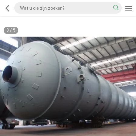
3
/
5