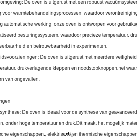
mgeving: De oven is uitgerust met een robuust vacuümsysteem
 voor warmtebehandelingsprocessen, waardoor verontreiniging 
dig automatische werking: onze oven is ontworpen voor gebruik
iseerd besturingssysteem, waardoor precieze temperatuur, druk
eerbaarheid en betrouwbaarheid in experimenten.
eidsvoorzieningen: De oven is uitgerust met meerdere veilighe
eratuur, drukverlagende kleppen en noodstopknoppen.het waarb
n van ongevallen.
ngen:
lsynthese: De oven is ideaal voor de synthese van geavanceerd
n, onder hoge temperatuur en druk.Dit maakt het mogelijk mater
che eigenschappen., elektrische en thermische eigenschappen