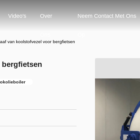
Video's
Over
Neem Contact Met Ons
Ons
Op
aaf van koolstofvezel voor bergfietsen
 bergfietsen
okolieboiler