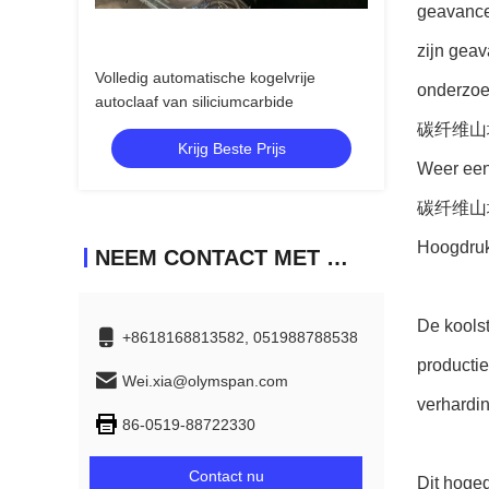
geavance
zijn gea
Volledig automatische kogelvrije
onderzoe
autoclaaf van siliciumcarbide
碳纤维山
Krijg Beste Prijs
Weer een
碳纤维山
Hoogdruk
NEEM CONTACT MET ONS OP
De koolst
+8618168813582, 051988788538
productie
Wei.xia@olymspan.com
verhardi
86-0519-88722330
Contact nu
Dit hoge