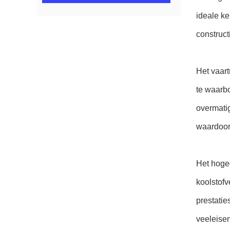
ideale ke
construct
Het vaar
te waarbo
overmati
waardoor
Het hoged
koolstofv
prestatie
veeleise