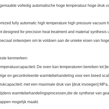
gemaakte volledig automatische hoge temperatuur hoge druk
mized fully automatic high temperature high pressure vacuum hot
t designed for precision heat treatment and material synthesi
speciaal ontworpen om te voldoen aan de unieke eisen van hog
jkste kenmerken:
emperatuurcapaciteit: De oven kan temperaturen bereiken tot [
ige en gecontroleerde warmtebehandeling voor een breed scal
rukcapaciteit: met een maximale druk van [druk invoegen] MPa
 tijdens warmtebehandelingsprocessen,die de synthese van ge
appen mogelijk maakt.