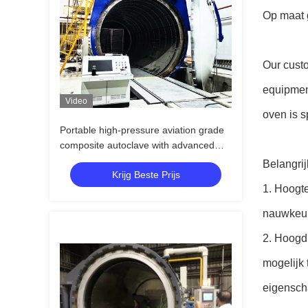
Op maat 
Our custo
equipmen
Video
oven is 
Portable high-pressure aviation grade
composite autoclave with advanced
control systems for UAV and aerospace
Belangri
Krijg Beste Prijs
applications
1. Hoogt
nauwkeur
2. Hoogd
mogelijk
eigensch