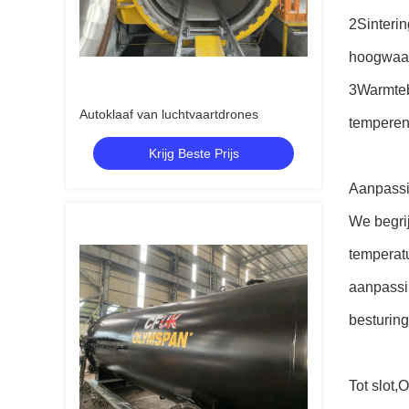
2Sinterin
hoogwaar
3Warmteb
Autoklaaf van luchtvaartdrones
temperen 
Krijg Beste Prijs
Aanpassi
We begrij
temperat
aanpassin
besturin
Tot slot