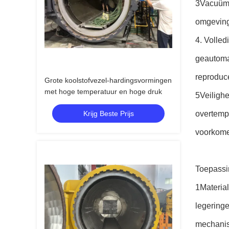
3Vacuümo
omgeving
4. Volle
geautomat
reproduc
Grote koolstofvezel-hardingsvormingen
met hoge temperatuur en hoge druk
5Veiligh
Krijg Beste Prijs
overtemp
voorkome
Toepassi
1Materia
legeringe
mechanis