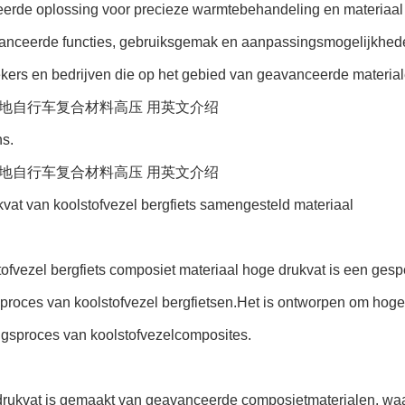
erde oplossing voor precieze warmtebehandeling en materiaa
vanceerde functies, gebruiksgemak en aanpassingsmogelijkhed
kers en bedrijven die op het gebied van geavanceerde materia
地自行车复合材料高压 用英文介绍
s.
地自行车复合材料高压 用英文介绍
vat van koolstofvezel bergfiets samengesteld materiaal
ofvezel bergfiets composiet materiaal hoge drukvat is een gespe
proces van koolstofvezel bergfietsen.Het is ontworpen om hoge
ngsproces van koolstofvezelcomposites.
drukvat is gemaakt van geavanceerde composietmaterialen, waar