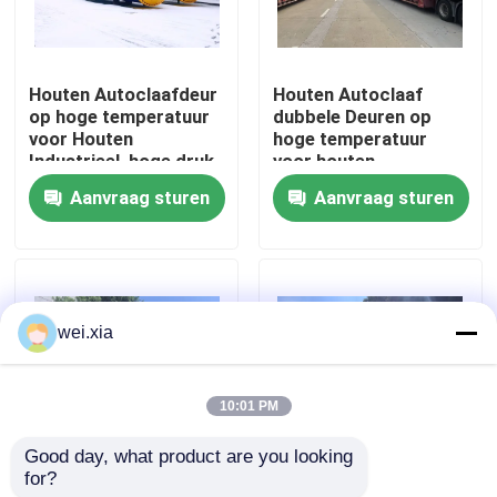
Over ons
Houten Autoclaafdeur
Houten Autoclaaf
op hoge temperatuur
dubbele Deuren op
Fabriekstocht
voor Houten
hoge temperatuur
Industrieel, hoge druk
voor houten
en hoog - kwaliteit
Industrieel,
Aanvraag sturen
Aanvraag sturen
Kwaliteitscontrole
Φ2.7mX22M
Neem contact met ons op
wei.xia
Nieuws
10:01 PM
Gevallen
Good day, what product are you looking 
for?
Houten Autoclaaf met
2.0X12M Houten
AAC-Autoclaaf