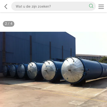
2
/
4