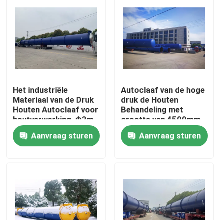
Het industriële
Autoclaaf van de hoge
Materiaal van de Druk
druk de Houten
Houten Autoclaaf voor
Behandeling met
houtverwerking, Φ2m
grootte van 4500mm,
geschikt voor CCA
Aanvraag sturen
Aanvraag sturen
vloeistof
Thuis
Producten
Video's