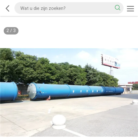
2
/
3