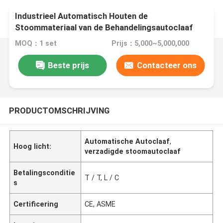
Industrieel Automatisch Houten de
Stoommateriaal van de Behandelingsautoclaaf
voor de Markt van AZIË en AFRIC-
MOQ：1 set
Prijs：5,000~5,000,000
Beste prijs
Contacteer ons
PRODUCTOMSCHRIJVING
Automatische Autoclaaf
,
Hoog licht:
verzadigde stoomautoclaaf
Betalingsconditie
T / T, L / C
s
Certificering
CE, ASME