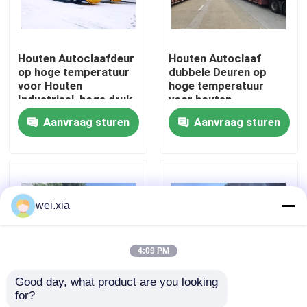
Over ons
Houten Autoclaafdeur
Houten Autoclaaf
op hoge temperatuur
dubbele Deuren op
Fabriekstocht
voor Houten
hoge temperatuur
Industrieel, hoge druk
voor houten
en hoog - kwaliteit
Industrieel,
Aanvraag sturen
Aanvraag sturen
Kwaliteitscontrole
Φ2.7mX22M
Neem contact met ons op
wei.xia
Nieuws
4:09 PM
Gevallen
Good day, what product are you looking 
for?
Houten Autoclaaf met
2.0X12M Houten
AAC-Autoclaaf