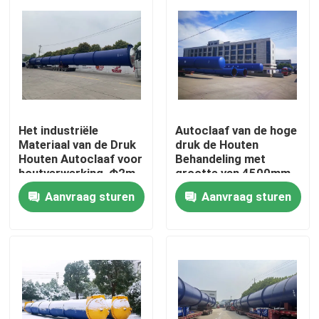
Het industriële
Autoclaaf van de hoge
Materiaal van de Druk
druk de Houten
Houten Autoclaaf voor
Behandeling met
houtverwerking, Φ2m
grootte van 4500mm,
geschikt voor CCA
Aanvraag sturen
Aanvraag sturen
vloeistof
Thuis
Producten
Video's