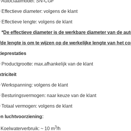
 Autoclaafmodel: SN-CGF
 Effectieve diameter: volgens de klant
 Effectieve lengte: volgens de klant
 *
De effectieve diameter is de werkbare diameter van de aut
f
de lengte is om te wijzen op de werkelijke lengte van het c
ieprestaties
 Productgrootte: max.afhankelijk van de klant
triciteit
 Werkspanning: volgens de klant
 Besturingsvermogen: naar keuze van de klant
 Totaal vermogen: volgens de klant
en luchtvoorziening:
3
 Koelwaterverbruik: ~ 10 m
/h