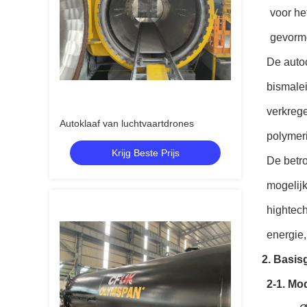
voor he
gevormd
De autoc
bismalei
verkreg
Autoklaaf van luchtvaartdrones
polymeri
Krijg Beste Prijs
De betr
mogelijk
hightech
energie,
2. Basi
2-1. Mo