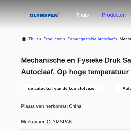
Thuis
Producten
Thuis
>
Producten
>
Samengestelde Autoclaaf
>
Mecha
Mechanische en Fysieke Druk S
Autoclaaf, Op hoge temperatuur
de autoclaaf van de koolstofvezel
Aut
Plaats van herkomst:
China
Merknaam:
OLYMSPAN