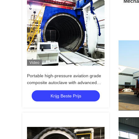
Mechan
Video
Portable high-pressure aviation grade
composite autoclave with advanced
control systems for UAV and aerospace
Krijg Beste Prijs
applications