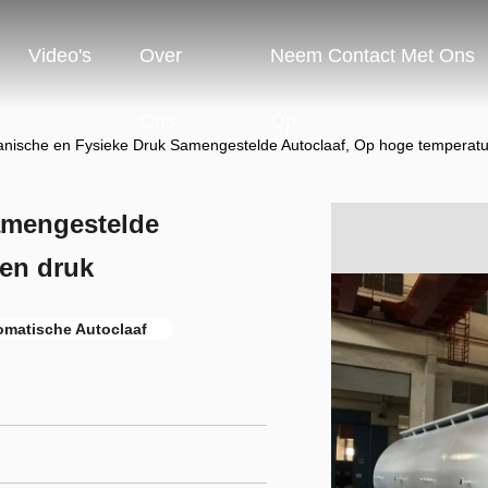
Video's
Over
Neem Contact Met Ons
Ons
Op
nische en Fysieke Druk Samengestelde Autoclaaf, Op hoge temperatu
amengestelde
 en druk
omatische Autoclaaf