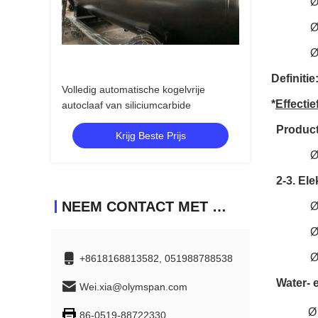
Ø
Ø
Ø
Definitie:
Volledig automatische kogelvrije
*
Effectie
autoclaaf van siliciumcarbide
Product
Krijg Beste Prijs
Ø
2-3. Elek
NEEM CONTACT MET ONS OP
Ø
Ø
Ø
+8618168813582, 051988788538
Water- 
Wei.xia@olymspan.com
Ø
86-0519-88722330