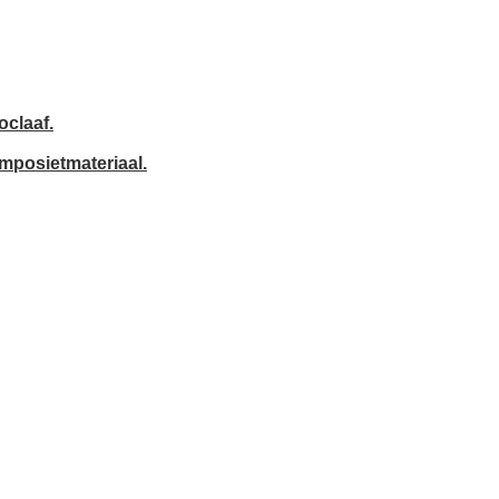
oclaaf.
omposietmateriaal.