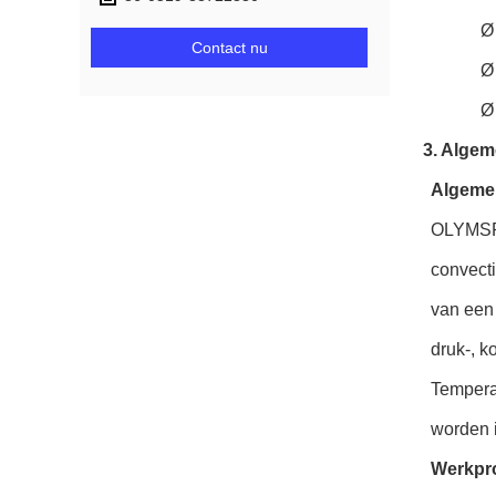
Ø
Contact nu
Ø
Ø 
3. Algem
Algeme
OLYMSPA
convect
van een
druk-, k
Tempera
worden i
Werkpr