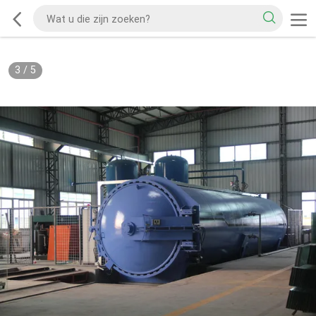
3
/
5