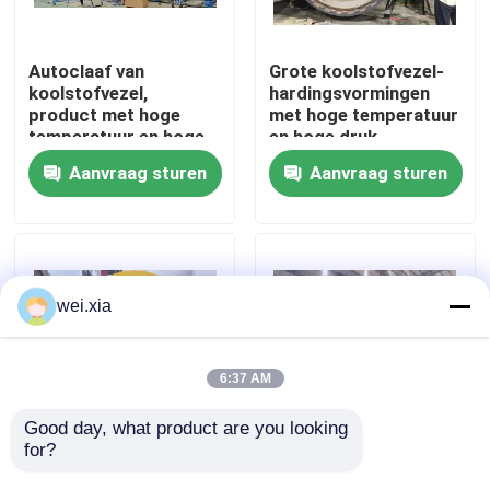
Over ons
Autoclaaf van
Grote koolstofvezel-
koolstofvezel,
hardingsvormingen
product met hoge
met hoge temperatuur
Fabriekstocht
temperatuur en hoge
en hoge druk
druk, ondersteunt
Aanvraag sturen
Aanvraag sturen
personalisatie,
Kwaliteitscontrole
compleet systeem
Neem contact met ons op
wei.xia
Nieuws
6:37 AM
Gevallen
Good day, what product are you looking 
for?
Autoklaaf van
Volledig automatische
luchtvaartdrones
kogelvrije autoclaaf
AAC-Autoclaaf