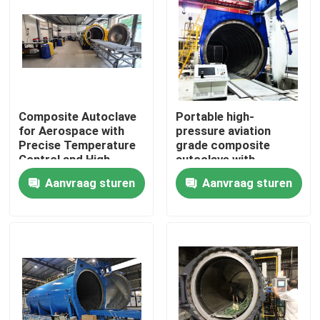
Composite Autoclave
Portable high-
for Aerospace with
pressure aviation
Precise Temperature
grade composite
Control and High-
autoclave with
Pressure Vessel for
advanced control
Aanvraag sturen
Aanvraag sturen
Consistent Curing
systems for UAV and
aerospace
applications
Thuis
Producten
Video's