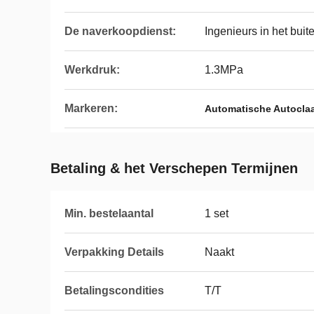
De naverkoopdienst:
Ingenieurs in het buit
Werkdruk:
1.3MPa
Markeren:
Automatische Autocla
Betaling & het Verschepen Termijnen
Min. bestelaantal
1 set
Verpakking Details
Naakt
Betalingscondities
T/T