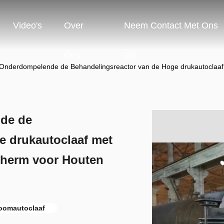
Video's
Over
Neem Contact Met Ons
Ons
Op
nderdompelende de Behandelingsreactor van de Hoge drukautoclaaf
de de
e drukautoclaaf met
cherm voor Houten
toomautoclaaf