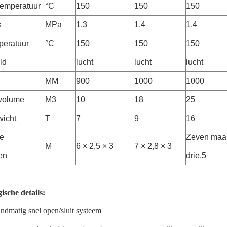
emperatuur
°C
150
150
150
k
MPa
1.3
1.4
1.4
peratuur
°C
150
150
150
ld
lucht
lucht
lucht
MM
900
1000
1000
 volume
M3
10
18
25
wicht
T
7
9
16
e
Zeven maal
M
6 × 2,5 × 3
7 × 2,8 × 3
en
drie.5
ische details:
andmatig snel open/sluit systeem