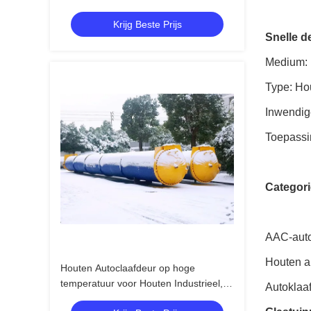
geschikt voor CCA vloeistof
Krijg Beste Prijs
Snelle de
Medium: 
Type: Hou
Inwendig
Toepassi
Categori
AAC-auto
Houten a
Houten Autoclaafdeur op hoge
temperatuur voor Houten Industrieel,
Autoklaaf
hoge druk en hoog - kwaliteit