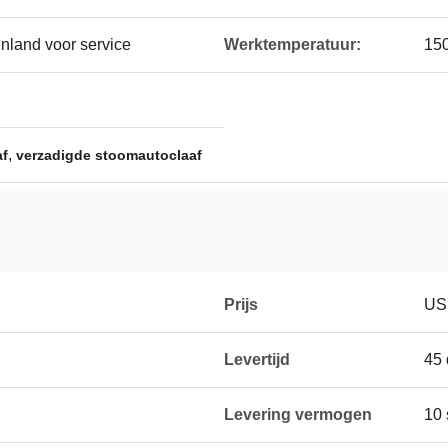
enland voor service
Werktemperatuur:
15
,
af
verzadigde stoomautoclaaf
Prijs
USD
Levertijd
45
Levering vermogen
10 