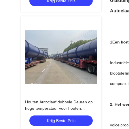
Glastuin
Krijg Beste Prijs
Autoclaa
1Een kort
Industriël
blootstel
composiet
Houten Autoclaaf dubbele Deuren op
2. Het we
hoge temperatuur voor houten
Industrieel, Φ2.7mX22M
Krijg Beste Prijs
volcelproc