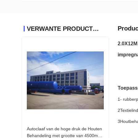
Produc
VERWANTE PRODUCTEN
2.0X12M 
impregna
Toepass
1- rubberp
2Textielin
3Houtbeha
Autoclaaf van de hoge druk de Houten
Behandeling met grootte van 4500mm,