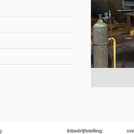
g
Inbedrijfstelling:
ove