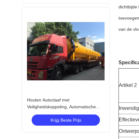
dichtbij
de 
toevoege
van de vlo
Specifica
Artikel 2
Houten Autoclaaf met
Veiligheidskoppeling, Automatische
Inwendig
Controle Op hoge temperatuur en
Effectiev
Krijg Beste Prijs
Hoge druk
Ontwerp