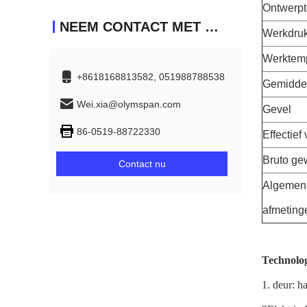
Ontwerpt
NEEM CONTACT MET ONS OP
Werkdru
Werktem
+8618168813582, 051988788538
Gemidde
Wei.xia@olymspan.com
Gevel
86-0519-88722330
Effectief
Bruto ge
Contact nu
Algemen
afmeting
Technolog
1. deur: h