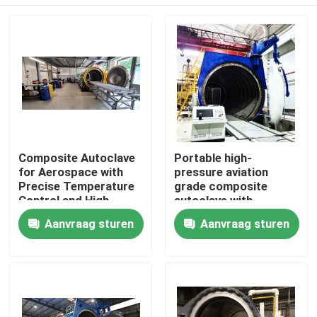
Composite Autoclave
Portable high-
for Aerospace with
pressure aviation
Precise Temperature
grade composite
Control and High-
autoclave with
Pressure Vessel for
advanced control
Thuis
Aanvraag sturen
Aanvraag sturen
Consistent Curing
systems for UAV and
aerospace
applications
Producten
Video's