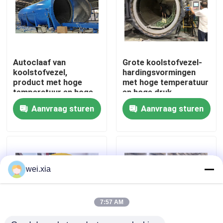
Over ons
Fabriekstocht
Autoclaaf van
Grote koolstofvezel-
koolstofvezel,
hardingsvormingen
product met hoge
met hoge temperatuur
Kwaliteitscontrole
temperatuur en hoge
en hoge druk
druk, ondersteunt
Aanvraag sturen
Aanvraag sturen
personalisatie,
compleet systeem
Neem contact met ons op
Nieuws
wei.xia
Gevallen
7:57 AM
AAC-Autoclaaf