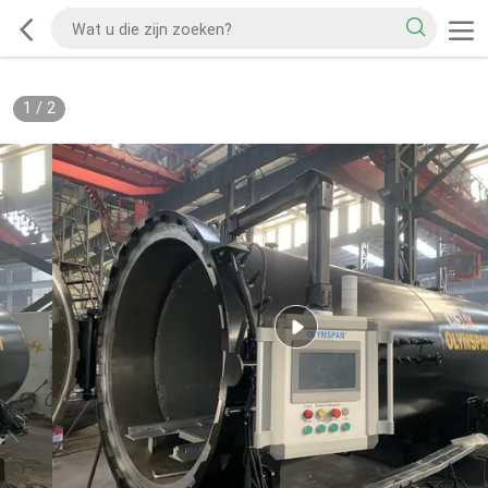
1
/
2