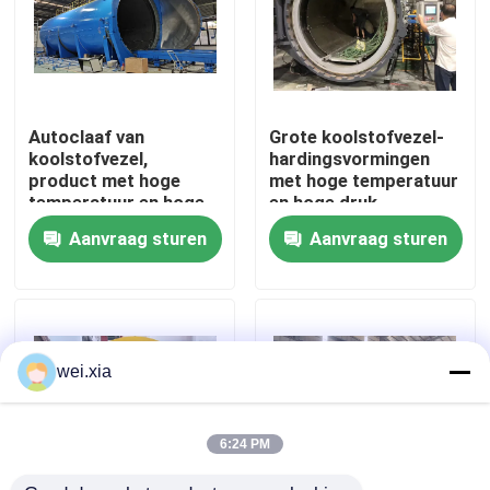
Over ons
Fabriekstocht
Autoclaaf van
Grote koolstofvezel-
koolstofvezel,
hardingsvormingen
product met hoge
met hoge temperatuur
Kwaliteitscontrole
temperatuur en hoge
en hoge druk
druk, ondersteunt
Aanvraag sturen
Aanvraag sturen
personalisatie,
compleet systeem
Neem contact met ons op
Nieuws
wei.xia
Gevallen
6:24 PM
AAC-Autoclaaf