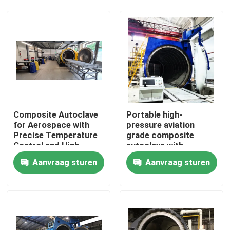
Composite Autoclave
Portable high-
for Aerospace with
pressure aviation
Precise Temperature
grade composite
Control and High-
autoclave with
Pressure Vessel for
advanced control
Thuis
Aanvraag sturen
Aanvraag sturen
Consistent Curing
systems for UAV and
aerospace
applications
Producten
Video's