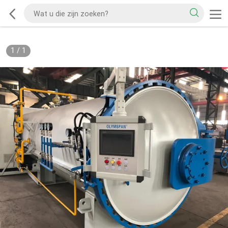
1
/
1