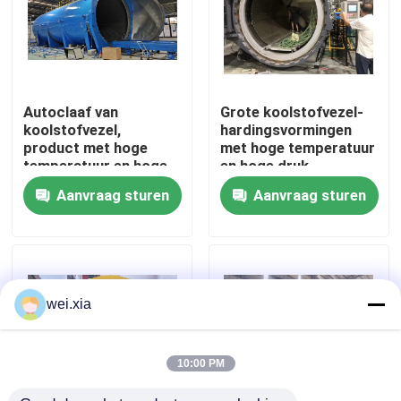
Over ons
Fabriekstocht
Autoclaaf van
Grote koolstofvezel-
koolstofvezel,
hardingsvormingen
product met hoge
met hoge temperatuur
Kwaliteitscontrole
temperatuur en hoge
en hoge druk
druk, ondersteunt
Aanvraag sturen
Aanvraag sturen
personalisatie,
compleet systeem
Neem contact met ons op
Nieuws
wei.xia
Gevallen
10:00 PM
AAC-Autoclaaf