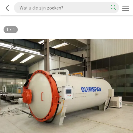
1
/
1