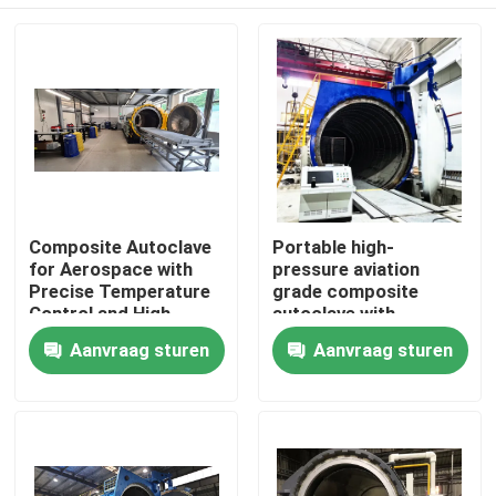
Composite Autoclave
Portable high-
for Aerospace with
pressure aviation
Precise Temperature
grade composite
Control and High-
autoclave with
Pressure Vessel for
advanced control
Thuis
Aanvraag sturen
Aanvraag sturen
Consistent Curing
systems for UAV and
aerospace
applications
Producten
Video's