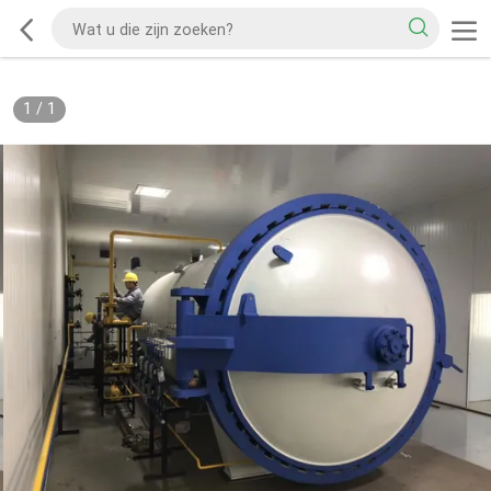
1
/
1