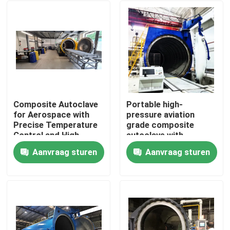
Composite Autoclave
Portable high-
for Aerospace with
pressure aviation
Precise Temperature
grade composite
Control and High-
autoclave with
Pressure Vessel for
advanced control
Aanvraag sturen
Aanvraag sturen
Consistent Curing
systems for UAV and
Thuis
aerospace
applications
Producten
Video's