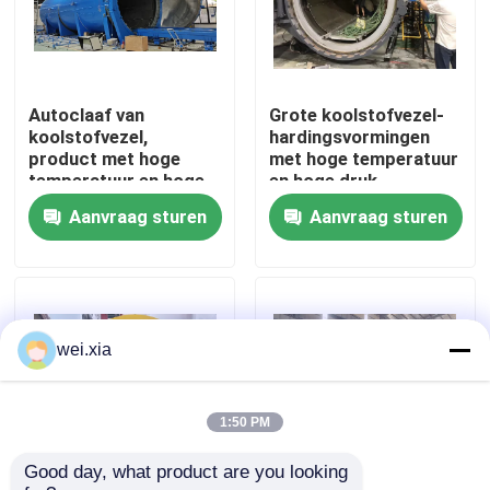
Over ons
Autoclaaf van
Grote koolstofvezel-
Fabriekstocht
koolstofvezel,
hardingsvormingen
product met hoge
met hoge temperatuur
temperatuur en hoge
en hoge druk
Kwaliteitscontrole
druk, ondersteunt
Aanvraag sturen
Aanvraag sturen
personalisatie,
compleet systeem
Neem contact met ons op
Nieuws
wei.xia
Gevallen
1:50 PM
Good day, what product are you looking 
AAC-Autoclaaf