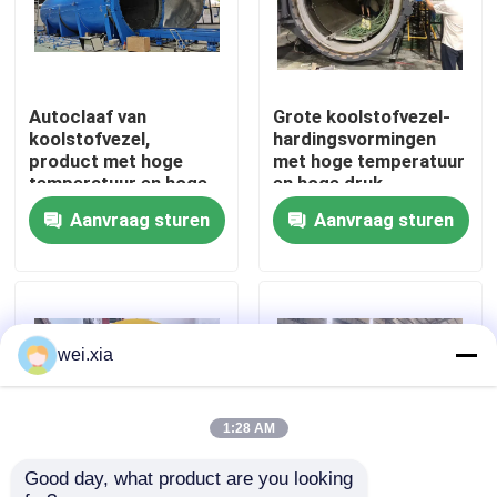
Over ons
Autoclaaf van
Grote koolstofvezel-
Fabriekstocht
koolstofvezel,
hardingsvormingen
product met hoge
met hoge temperatuur
temperatuur en hoge
en hoge druk
Kwaliteitscontrole
druk, ondersteunt
Aanvraag sturen
Aanvraag sturen
personalisatie,
compleet systeem
Neem contact met ons op
Nieuws
wei.xia
Gevallen
1:28 AM
Good day, what product are you looking 
AAC-Autoclaaf