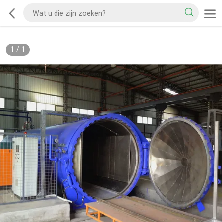
1
/
1