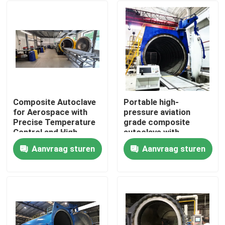
Composite Autoclave
Portable high-
for Aerospace with
pressure aviation
Precise Temperature
grade composite
Control and High-
autoclave with
Pressure Vessel for
advanced control
Aanvraag sturen
Aanvraag sturen
Consistent Curing
systems for UAV and
Thuis
aerospace
applications
Producten
Video's