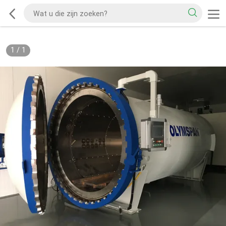
1
/
1