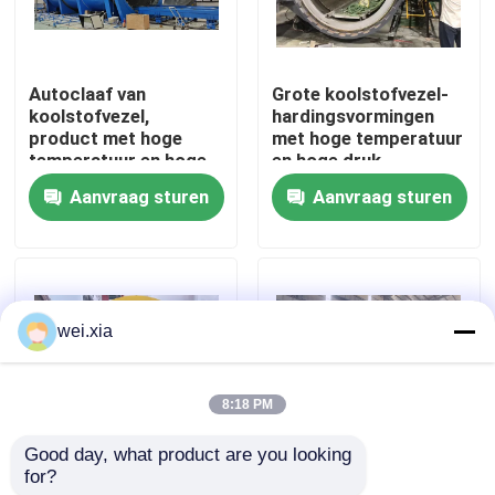
Over ons
Autoclaaf van
Grote koolstofvezel-
koolstofvezel,
hardingsvormingen
Fabriekstocht
product met hoge
met hoge temperatuur
temperatuur en hoge
en hoge druk
druk, ondersteunt
Aanvraag sturen
Aanvraag sturen
Kwaliteitscontrole
personalisatie,
compleet systeem
Neem contact met ons op
wei.xia
Nieuws
8:18 PM
Gevallen
Good day, what product are you looking 
for?
Autoklaaf van
Volledig automatische
AAC-Autoclaaf