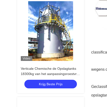
classifica
Video
Verticale Chemische de Opslagtanks
wegens d
18300kg van het aanpassingsroestvrije
staal
Krijg Beste Prijs
Geclassi
opslagta