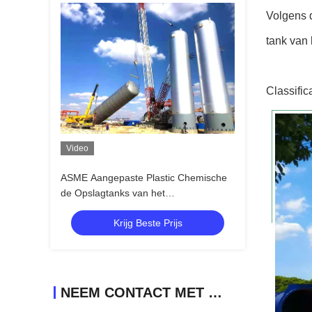
Volgens d
tank van 
Classific
Video
ASME Aangepaste Plastic Chemische
de Opslagtanks van het
Polypropyleenpp Polyvinylchloride
Krijg Beste Prijs
NEEM CONTACT MET ONS OP