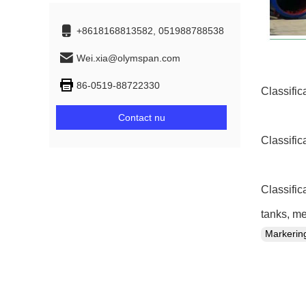
+8618168813582, 051988788538
Wei.xia@olymspan.com
86-0519-88722330
Classific
Contact nu
Classific
Classific
tanks, me
Markeri