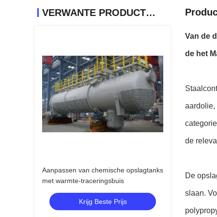
Produc
VERWANTE PRODUCTEN
Van de d
de het M
Staalcont
aardolie,
categorie
de relev
Aanpassen van chemische opslagtanks
De opslag
met warmte-traceringsbuis
slaan. Vo
Krijg Beste Prijs
polypropy