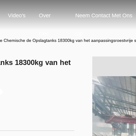
Video's
Over
Neem Contact Met Ons
Ons
Op
ale Chemische de Opslagtanks 18300kg van het aanpassingsroestvrije s
anks 18300kg van het