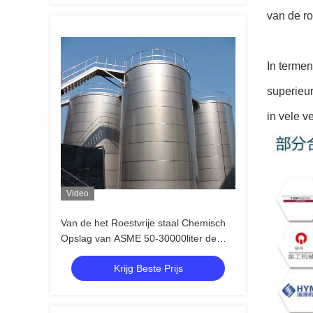
van de ro
In termen
superieur
in vele v
Video
Van de het Roestvrije staal Chemisch
Opslag van ASME 50-30000liter de
Tanksss Opslagvat
Krijg Beste Prijs