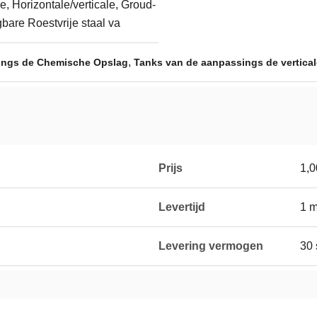
le, Horizontale/verticale, Groud-
bare Roestvrije staal va
,
ings de Chemische Opslag
Tanks van de aanpassings de vertica
Prijs
1,
g
Levertijd
1 
Levering vermogen
30 