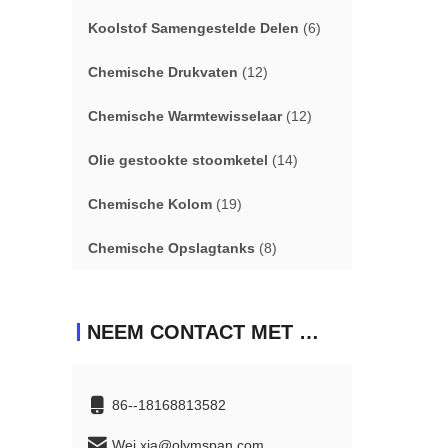
Koolstof Samengestelde Delen
(6)
Chemische Drukvaten
(12)
Chemische Warmtewisselaar
(12)
Olie gestookte stoomketel
(14)
Chemische Kolom
(19)
Chemische Opslagtanks
(8)
NEEM CONTACT MET ONS OP
86--18168813582
Wei.xia@olymspan.com