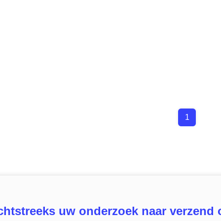
1
chtstreeks uw onderzoek naar verzend 