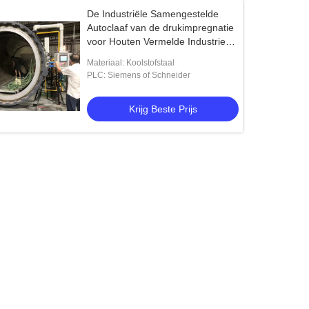
De Industriële Samengestelde
Autoclaaf van de drukimpregnatie
voor Houten Vermelde Industrie
ISO ASME
Materiaal: Koolstofstaal
PLC: Siemens of Schneider
Krijg Beste Prijs