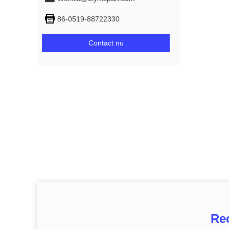
86-0519-88722330
Contact nu
Re