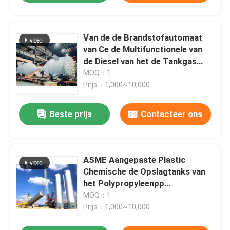
Van de de Brandstofautomaat
van Ce de Multifunctionele van
de Diesel van het de Tankgas
Gashouder Opslag Draagbare
MOQ：1
Brandstof
Prijs：1,000~10,000
Beste prijs
Contacteer ons
ASME Aangepaste Plastic
Chemische de Opslagtanks van
het Polypropyleenpp
Polyvinylchloride
MOQ：1
Prijs：1,000~10,000