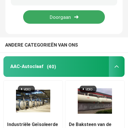
samengestelde autoclaaf
Vulcaniserende Autoclaaf
ANDERE CATEGORIEËN VAN ONS
Lamineren autoclaaf glas
AAC-Autoclaaf
(40)
Concrete Autoclaaf
industriële autoclaaf
Hout autoclaaf
De Producten van de koolstofvezel
Industriële Geïsoleerde
De Baksteen van de