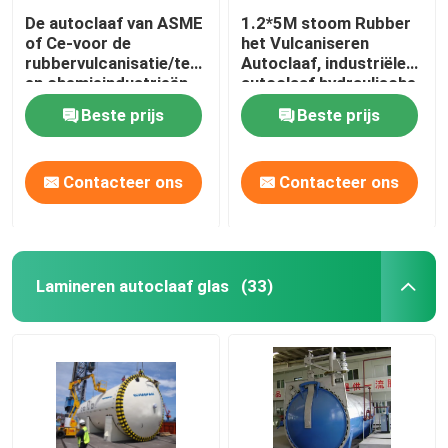
De autoclaaf van ASME
1.2*5M stoom Rubber
of Ce-voor de
het Vulcaniseren
rubbervulcanisatie/textiel/kabel
Autoclaaf, industriële
en chemieindustrieën
autoclaaf hydraulische
druk
Beste prijs
Beste prijs
Contacteer ons
Contacteer ons
Lamineren autoclaaf glas
(33)