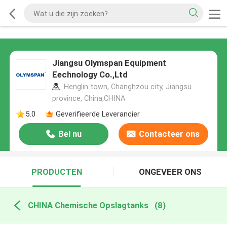
Jiangsu Olymspan Equipment
Eechnology Co.,Ltd
Henglin town, Changhzou city, Jiangsu
province, China,CHINA
5.0
Geverifieerde Leverancier
Bel nu
Contacteer ons
PRODUCTEN
ONGEVEER ONS
CHINA Chemische Opslagtanks
(8)