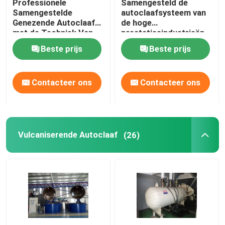
Professionele
Samengesteld de
Samengestelde
autoclaafsysteem van
Genezende Autoclaaf
de hoge
met de Techniek Van
prestatiesindustrieën
wereldklasse en Uniek
voor
Beste prijs
Beste prijs
Systeemontwerp
ruimtevaart/militaire
materialen
Contacteer ons
Contacteer ons
Vulcaniserende Autoclaaf
(26)