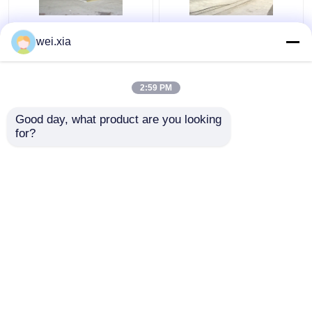
Chemische Concrete
Concrete Autoclaaf
wei.xia
Autoclaaf met PLC
met Lichte Correcte
controle en
Alarmapparaat en
hydraulische drukdeur
Veiligheidskoppeling
2:59 PM
Beste prijs
Beste prijs
Good day, what product are you looking 
for?
Contacteer ons
Contacteer ons
Bekijk meer
Thuis
Ongeveer ons
Contacteer ons
Desktop Site
Sitemap
Privacybeleid