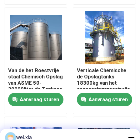
Over ons
Fabriekstocht
Kwaliteitscontrole
Van de het Roestvrije
Verticale Chemische
staal Chemisch Opslag
de Opslagtanks
Neem contact met ons op
van ASME 50-
18300kg van het
30000liter de Tanksss
aanpassingsroestvrije
Opslagvat
staal
Nieuws
Aanvraag sturen
Aanvraag sturen
Gevallen
AAC-Autoclaaf
wei.xia