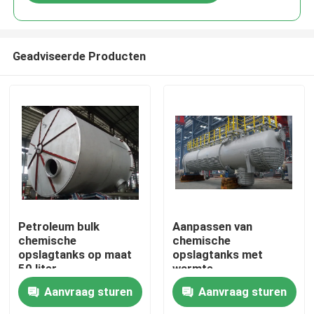
Geadviseerde Producten
Thuis
Petroleum bulk
Aanpassen van
chemische
chemische
opslagtanks op maat
opslagtanks met
Producten
50 liter
warmte-
traceringsbuis
Aanvraag sturen
Aanvraag sturen
Video's