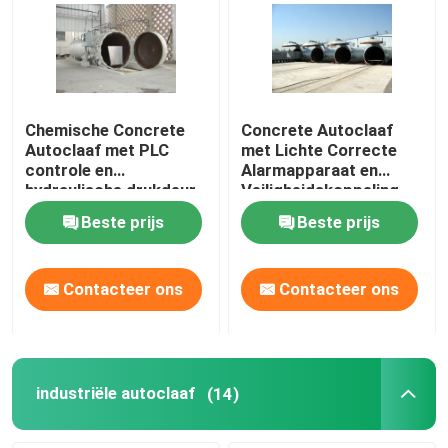
Chemische Concrete
Concrete Autoclaaf
Autoclaaf met PLC
met Lichte Correcte
controle en
Alarmapparaat en
hydraulische drukdeur
Veiligheidskoppeling
Beste prijs
Beste prijs
Contacteer ons
Contacteer ons
industriële autoclaaf
(14)