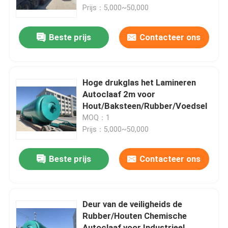
Prijs：5,000~50,000
Over ons
Beste prijs
Contacteer ons
Fabriekstocht
Hoge drukglas het Lamineren
Kwaliteitscontrole
Autoclaaf 2m voor
Hout/Baksteen/Rubber/Voedsel
MOQ：1
Neem contact met ons op
Prijs：5,000~50,000
Nieuws
Beste prijs
Contacteer ons
Gevallen
Deur van de veiligheids de
Rubber/Houten Chemische
AAC-Autoclaaf
Autoclaaf voor Industrieel