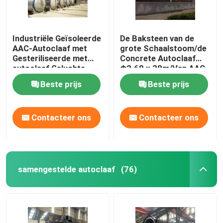
Industriële Geïsoleerde
De Baksteen van de
AAC-Autoclaaf met
grote Schaalstoom/de
Gesteriliseerde met
Concrete Autoclaaf
autoclaaf Geluchte
Φ2.68 × 38m/Van AAC
Concrete Blokasme
de autoclaaf van de
Beste prijs
Beste prijs
norm
Drukvatautoclaaf AAC
Contacteer ons
Contacteer ons
samengestelde autoclaaf
(76)