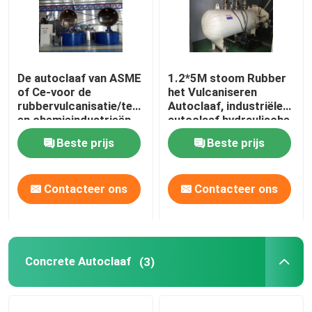
De autoclaaf van ASME
1.2*5M stoom Rubber
of Ce-voor de
het Vulcaniseren
rubbervulcanisatie/textiel/kabel
Autoclaaf, industriële
en chemieindustrieën
autoclaaf hydraulische
druk
Beste prijs
Beste prijs
Contacteer ons
Contacteer ons
Concrete Autoclaaf
(3)