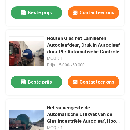
Beste prijs
Contacteer ons
Houten Glas het Lamineren
Autoclaafdeur, Druk in Autoclaaf
door Plc Automatische Controle
MOQ：1
Prijs：5,000~50,000
Beste prijs
Contacteer ons
Thuis
Het samengestelde
Producten
Automatische Drukvat van de
Glas Industriële Autoclaaf, Hoog
rendement
Video's
MOQ：1