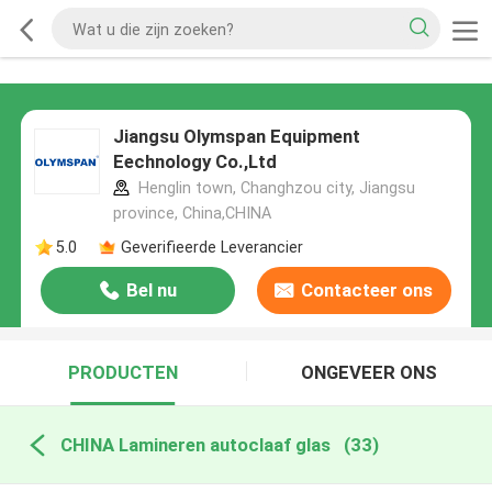
Jiangsu Olymspan Equipment
Eechnology Co.,Ltd
Henglin town, Changhzou city, Jiangsu
province, China,CHINA
5.0
Geverifieerde Leverancier
Bel nu
Contacteer ons
PRODUCTEN
ONGEVEER ONS
CHINA Lamineren autoclaaf glas
(33)