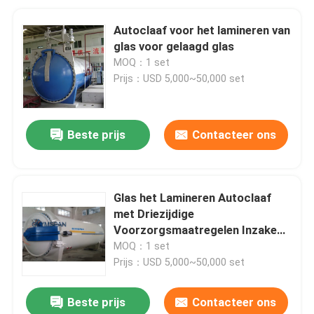
Autoclaaf voor het lamineren van
glas voor gelaagd glas
MOQ：1 set
Prijs：USD 5,000~50,000 set
Beste prijs
Contacteer ons
Glas het Lamineren Autoclaaf
met Driezijdige
Voorzorgsmaatregelen Inzake
veiligheid
MOQ：1 set
Prijs：USD 5,000~50,000 set
Beste prijs
Contacteer ons