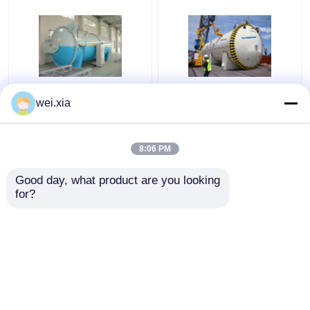
Industriële de
Industriële Autoclaaf
wei.xia
Autoclaafmachine
van Chemica van de
Φ2.5m van de
hoge druk de goedkope
drukdefensie met
hete verkoop voor de
8:06 PM
Veiligheidskoppeling
productie van de
Beste prijs
Beste prijs
glaslaminering
Good day, what product are you looking 
for?
Contacteer ons
Contacteer ons
Bekijk meer