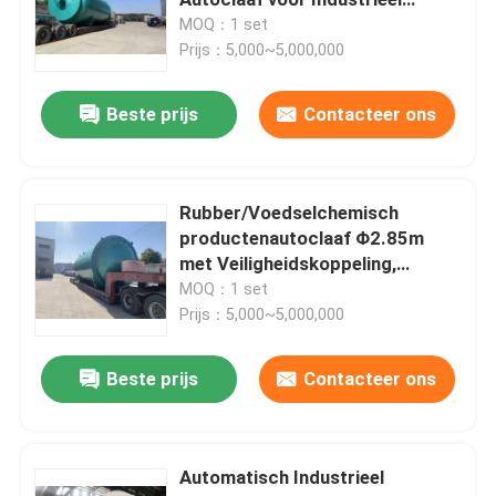
Vulcaniseren, φ2m
MOQ：1 set
Prijs：5,000~5,000,000
samengestelde autoclaaf
Beste prijs
Contacteer ons
Vulcaniserende Autoclaaf
Lamineren autoclaaf glas
Rubber/Voedselchemisch
productenautoclaaf Φ2.85m
met Veiligheidskoppeling,
Concrete Autoclaaf
Automatische Controle
MOQ：1 set
Prijs：5,000~5,000,000
industriële autoclaaf
Beste prijs
Contacteer ons
Hout autoclaaf
Automatisch Industrieel
De Producten van de koolstofvezel