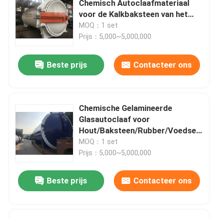
Chemisch Autoclaafmateriaal
voor de Kalkbaksteen van het
Koolstof Samengestelde Delen
Stoomzand
MOQ：1 set
Prijs：5,000~5,000,000
Chemische Drukvaten
Beste prijs
Contacteer ons
Chemische Warmtewisselaar
Chemische Gelamineerde
Olie gestookte stoomketel
Glasautoclaaf voor
Hout/Baksteen/Rubber/Voedsel,
Φ2.5 m
MOQ：1 set
Chemische Kolom
Prijs：5,000~5,000,000
Chemische Opslagtanks
Beste prijs
Contacteer ons