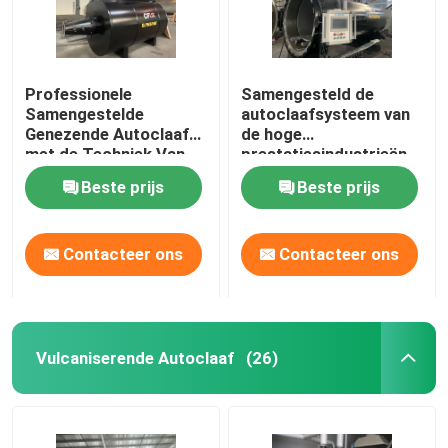
Professionele
Samengesteld de
Samengestelde
autoclaafsysteem van
Genezende Autoclaaf
de hoge
met de Techniek Van
prestatiesindustrieën
wereldklasse en Uniek
voor
Beste prijs
Beste prijs
Systeemontwerp
ruimtevaart/militaire
materialen
Contacteer ons
Contacteer ons
Vulcaniserende Autoclaaf
(26)