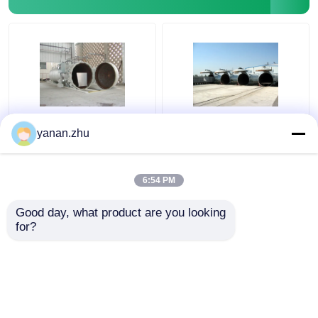
Chemische Concrete
Concrete Autoclaaf
yanan.zhu
Autoclaaf met PLC
met Lichte Correcte
controle en
Alarmapparaat en
hydraulische drukdeur
Veiligheidskoppeling
6:54 PM
Beste prijs
Beste prijs
Good day, what product are you looking 
for?
Contacteer ons
Contacteer ons
Bekijk meer