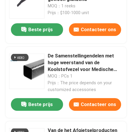
MOQ：1 reeks
Prijs：$100-1000 unit
Over ons
Beste prijs
Contacteer ons
Fabriekstocht
Kwaliteitscontrole
De Samenstellingendelen met
hoge weerstand van de
Koolstofvezel voor Medische
Neem contact met ons op
Industrie
MOQ：PCs 1
Prijs：The price depends on your
customized accessories
Nieuws
Beste prijs
Contacteer ons
Gevallen
AAC-Autoclaaf
Van de het Afgietselproducten