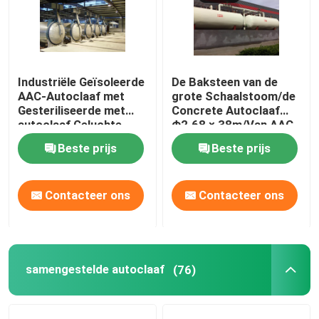
Industriële Geïsoleerde
De Baksteen van de
AAC-Autoclaaf met
grote Schaalstoom/de
Gesteriliseerde met
Concrete Autoclaaf
autoclaaf Geluchte
Φ2.68 × 38m/Van AAC
Concrete Blokasme
de autoclaaf van de
Beste prijs
Beste prijs
norm
Drukvatautoclaaf AAC
Contacteer ons
Contacteer ons
samengestelde autoclaaf
(76)