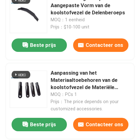
Aangepaste Vorm van de
koolstofvezel de Delenberoeps
samengestelde autoclaaf
MOQ：1 eenheid
Prijs：$10-100 unit
Vulcaniserende Autoclaaf
Beste prijs
Contacteer ons
Lamineren autoclaaf glas
Aanpassing van het
Concrete Autoclaaf
Materiaaltoebehoren van de
koolstofvezel de Materiële
Industriële
MOQ：PCs 1
industriële autoclaaf
Prijs：The price depends on your
customized accessories.
Hout autoclaaf
Beste prijs
Contacteer ons
De Producten van de koolstofvezel