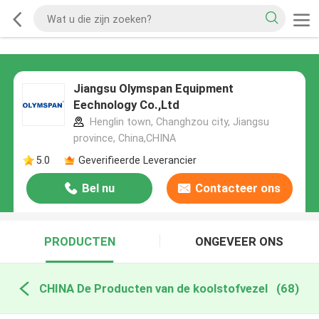
Jiangsu Olymspan Equipment
Eechnology Co.,Ltd
Henglin town, Changhzou city, Jiangsu
province, China,CHINA
5.0
Geverifieerde Leverancier
Bel nu
Contacteer ons
PRODUCTEN
ONGEVEER ONS
CHINA De Producten van de koolstofvezel
(68)