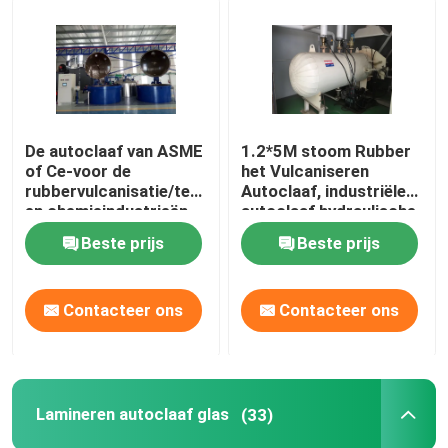
De autoclaaf van ASME
1.2*5M stoom Rubber
of Ce-voor de
het Vulcaniseren
rubbervulcanisatie/textiel/kabel
Autoclaaf, industriële
en chemieindustrieën
autoclaaf hydraulische
druk
Beste prijs
Beste prijs
Contacteer ons
Contacteer ons
Lamineren autoclaaf glas
(33)