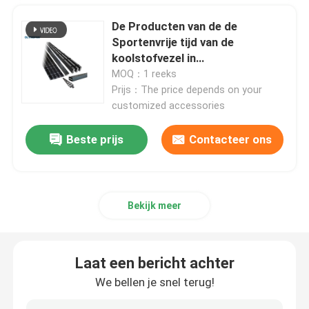
De Producten van de de
Koolstof Samengestelde Delen
Sportenvrije tijd van de
koolstofvezel in
Sportenindustrie
MOQ：1 reeks
Chemische Drukvaten
Prijs：The price depends on your
customized accessories
Chemische Warmtewisselaar
Beste prijs
Contacteer ons
Olie gestookte stoomketel
Bekijk meer
Chemische Kolom
Chemische Opslagtanks
Laat een bericht achter
We bellen je snel terug!