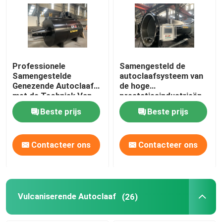
Professionele
Samengesteld de
Samengestelde
autoclaafsysteem van
Genezende Autoclaaf
de hoge
met de Techniek Van
prestatiesindustrieën
wereldklasse en Uniek
voor
Beste prijs
Beste prijs
Systeemontwerp
ruimtevaart/militaire
materialen
Contacteer ons
Contacteer ons
Vulcaniserende Autoclaaf
(26)