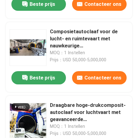
Beste prijs
Contacteer ons
Composietautoclaaf voor de
lucht- en ruimtevaart met
nauwkeurige
temperatuurregeling en
MOQ：1 Instellen
hogedrukvat voor consistente
Prijs：USD 50,000-5,000,000
uitharding
Beste prijs
Contacteer ons
Draagbare hoge-drukcomposit-
autoclaaf voor luchtvaart met
geavanceerde
besturingssystemen voor UAV-
MOQ：1 Instellen
en ruimtevaarttoepassingen
Prijs：USD 50,000-5,000,000