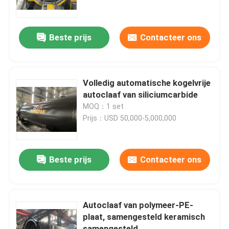
Over ons
Beste prijs
Contacteer ons
Fabriekstocht
Volledig automatische kogelvrije
Kwaliteitscontrole
autoclaaf van siliciumcarbide
MOQ：1 set
Prijs：USD 50,000-5,000,000
Neem contact met ons op
Nieuws
Beste prijs
Contacteer ons
Gevallen
Autoclaaf van polymeer-PE-
plaat, samengesteld keramisch
AAC-Autoclaaf
samengesteld