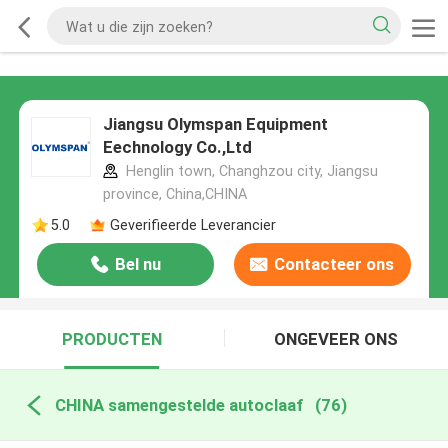
Jiangsu Olymspan Equipment
Eechnology Co.,Ltd
Henglin town, Changhzou city, Jiangsu
province, China,CHINA
5.0
Geverifieerde Leverancier
Bel nu
Contacteer ons
PRODUCTEN
ONGEVEER ONS
CHINA samengestelde autoclaaf
(76)