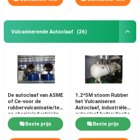
Vulcaniserende Autoclaaf
(26)
De autoclaaf van ASME
1.2*5M stoom Rubber
of Ce-voor de
het Vulcaniseren
rubbervulcanisatie/textiel/kabel
Autoclaaf, industriële
en chemieindustrieën
autoclaaf hydraulische
druk
Beste prijs
Beste prijs