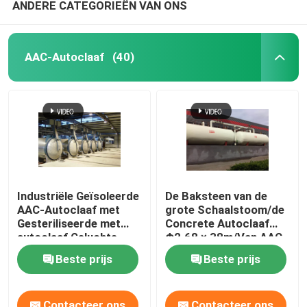
ANDERE CATEGORIEËN VAN ONS
AAC-Autoclaaf
(40)
Industriële Geïsoleerde
De Baksteen van de
AAC-Autoclaaf met
grote Schaalstoom/de
Gesteriliseerde met
Concrete Autoclaaf
autoclaaf Geluchte
Φ2.68 × 38m/Van AAC
Concrete Blokasme
de autoclaaf van de
Beste prijs
Beste prijs
norm
Drukvatautoclaaf AAC
Contacteer ons
Contacteer ons