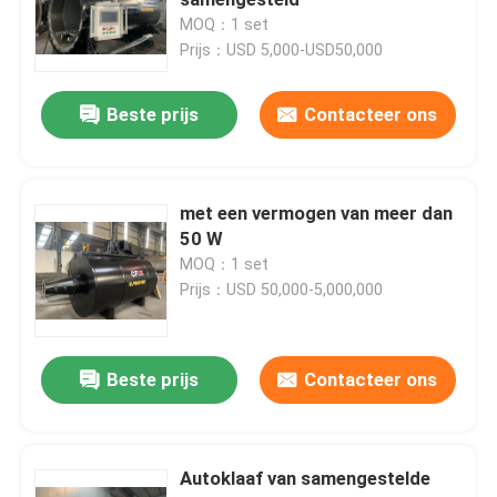
MOQ：1 set
Prijs：USD 5,000-USD50,000
samengestelde autoclaaf
Beste prijs
Contacteer ons
Vulcaniserende Autoclaaf
Lamineren autoclaaf glas
met een vermogen van meer dan
50 W
MOQ：1 set
Concrete Autoclaaf
Prijs：USD 50,000-5,000,000
industriële autoclaaf
Beste prijs
Contacteer ons
Hout autoclaaf
Autoklaaf van samengestelde
De Producten van de koolstofvezel