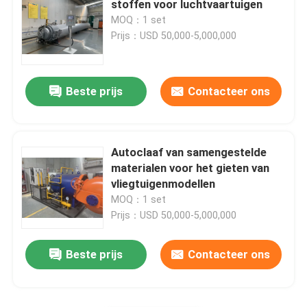
stoffen voor luchtvaartuigen
MOQ：1 set
Koolstof Samengestelde Delen
Prijs：USD 50,000-5,000,000
Chemische Drukvaten
Beste prijs
Contacteer ons
Chemische Warmtewisselaar
Autoclaaf van samengestelde
Olie gestookte stoomketel
materialen voor het gieten van
vliegtuigenmodellen
MOQ：1 set
Chemische Kolom
Prijs：USD 50,000-5,000,000
Chemische Opslagtanks
Beste prijs
Contacteer ons