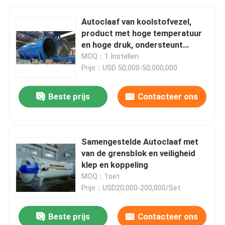
Autoclaaf van koolstofvezel,
product met hoge temperatuur
en hoge druk, ondersteunt
personalisatie, compleet
MOQ：1 Instellen
systeem
Prijs：USD 50,000-50,000,000
Beste prijs
Contacteer ons
Samengestelde Autoclaaf met
van de grensblok en veiligheid
klep en koppeling
MOQ：1set
Prijs：USD20,000-200,000/Set
Beste prijs
Contacteer ons