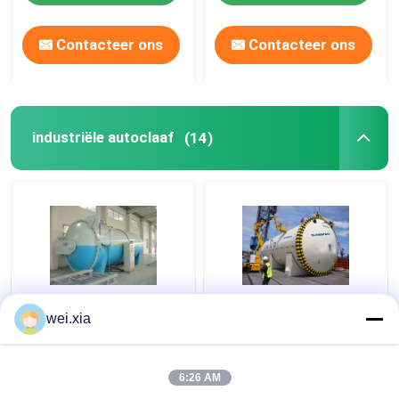
Contacteer ons
Contacteer ons
industriële autoclaaf
(14)
Industriële de
Industriële Autoclaaf
wei.xia
Autoclaafmachine
van Chemica van de
Φ2.5m van de
hoge druk de goedkope
drukdefensie met
hete verkoop voor de
6:26 AM
Veiligheidskoppeling
productie van de