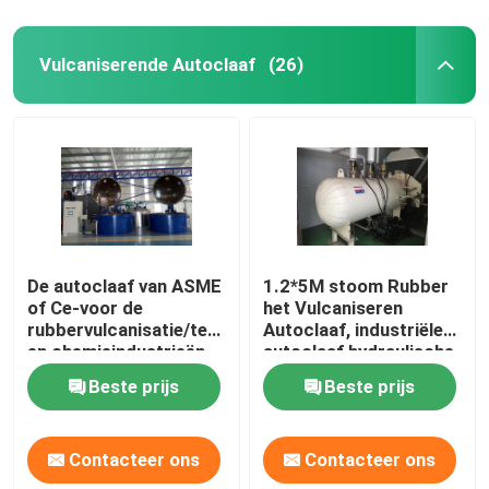
Vulcaniserende Autoclaaf
(26)
De autoclaaf van ASME
1.2*5M stoom Rubber
of Ce-voor de
het Vulcaniseren
rubbervulcanisatie/textiel/kabel
Autoclaaf, industriële
en chemieindustrieën
autoclaaf hydraulische
druk
Beste prijs
Beste prijs
Contacteer ons
Contacteer ons