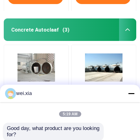
Concrete Autoclaaf
(3)
Chemische Concrete
Concrete Autoclaaf
wei.xia
Autoclaaf met PLC
met Lichte Correcte
controle en
Alarmapparaat en
hydraulische drukdeur
Veiligheidskoppeling
5:19 AM
Beste prijs
Beste prijs
Good day, what product are you looking 
for?