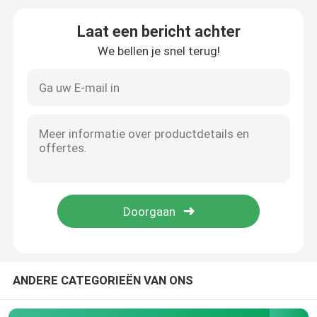
Laat een bericht achter
samengestelde autoclaaf
We bellen je snel terug!
Vulcaniserende Autoclaaf
Lamineren autoclaaf glas
Concrete Autoclaaf
industriële autoclaaf
Hout autoclaaf
ANDERE CATEGORIEËN VAN ONS
De Producten van de koolstofvezel