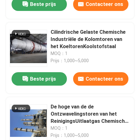
Beste prijs
Contacteer ons
Cilindrische Gelaste Chemische
Industriële de Kolomtoren van
het KoeltorenKoolstofstaal
MOQ：1
Prijs：1,000~5,000
Beste prijs
Contacteer ons
De hoge van de de
Ontzwavelingstoren van het
ReinigingsUitlaatgas Chemische
Anticorrosieve Toren
MOQ：1
Prijs：1,000~5,000