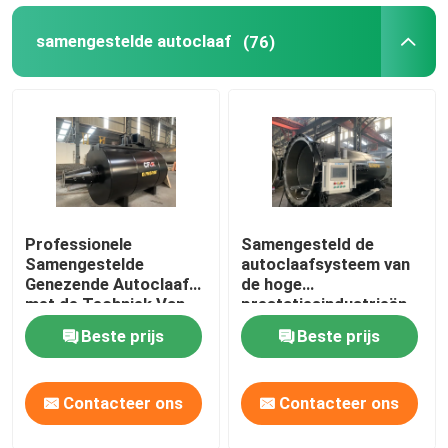
samengestelde autoclaaf
(76)
Professionele
Samengesteld de
Samengestelde
autoclaafsysteem van
Genezende Autoclaaf
de hoge
met de Techniek Van
prestatiesindustrieën
wereldklasse en Uniek
voor
Beste prijs
Beste prijs
Systeemontwerp
ruimtevaart/militaire
materialen
Contacteer ons
Contacteer ons