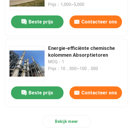
Prijs：1,000~5,000
Over ons
Beste prijs
Contacteer ons
Fabriekstocht
Energie-efficiënte chemische
Kwaliteitscontrole
kolommen Absorptietoren
MOQ：1
Prijs：10，000~100，000
Neem contact met ons op
Nieuws
Beste prijs
Contacteer ons
Gevallen
Bekijk meer
AAC-Autoclaaf