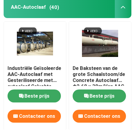
AAC-Autoclaaf
(40)
Koolstof Samengestelde Delen
Chemische Drukvaten
Chemische Warmtewisselaar
Industriële Geïsoleerde
De Baksteen van de
Olie gestookte stoomketel
AAC-Autoclaaf met
grote Schaalstoom/de
Gesteriliseerde met
Concrete Autoclaaf
autoclaaf Geluchte
Φ2.68 × 38m/Van AAC
Chemische Kolom
Concrete Blokasme
de autoclaaf van de
Beste prijs
Beste prijs
norm
Drukvatautoclaaf AAC
Chemische Opslagtanks
Contacteer ons
Contacteer ons