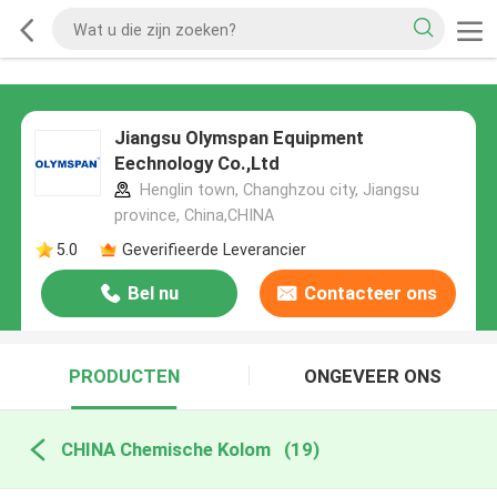
Jiangsu Olymspan Equipment
Eechnology Co.,Ltd
Henglin town, Changhzou city, Jiangsu
province, China,CHINA
5.0
Geverifieerde Leverancier
Bel nu
Contacteer ons
PRODUCTEN
ONGEVEER ONS
CHINA Chemische Kolom
(19)