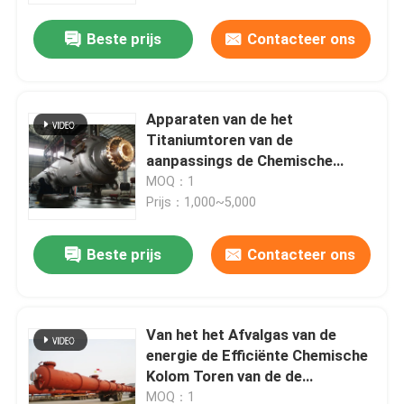
Beste prijs
Contacteer ons
Apparaten van de het
Titaniumtoren van de
aanpassings de Chemische
Kolom Verticale Horizontale
MOQ：1
Prijs：1,000~5,000
Beste prijs
Contacteer ons
Thuis
Van het het Afvalgas van de
Producten
energie de Efficiënte Chemische
Kolom Toren van de de
Reinigingsabsorptie
Video's
MOQ：1